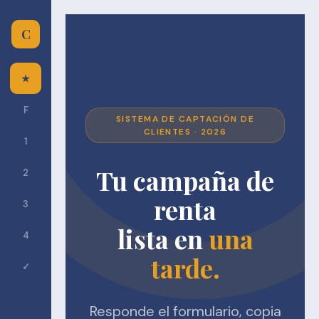
C
★
F
SISTEMA DE CAPTACIÓN DE
CLIENTES · 2026
1
Tu campaña de
2
renta
3
lista en
una
4
tarde.
✓
Responde el formulario, copia