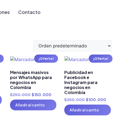
ones
Contacto
¡Oferta!
¡Oferta!
Mensajes masivos
Publicidad en
por WhatsApp para
Facebook e
negocios en
Instagram para
Colombia
negocios en
Colombia
$
250.000
$
150.000
$
250.000
$
100.000
Añadir al carrito
Añadir al carrito