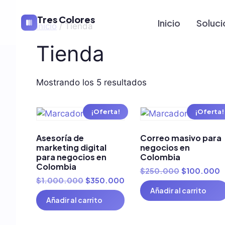
Tres Colores
Inicio
Soluci
Inicio
/ Tienda
Tienda
Mostrando los 5 resultados
¡Oferta!
¡Oferta!
Asesoría de
Correo masivo para
marketing digital
negocios en
para negocios en
Colombia
Colombia
$
250.000
$
100.000
$
1.000.000
$
350.000
Añadir al carrito
Añadir al carrito